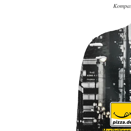
Kompa
Info
E-Mail:
info@kompa
Bookin
Marc Hartm
E-Mail:
booking@kom
Tel: 0151 / 509