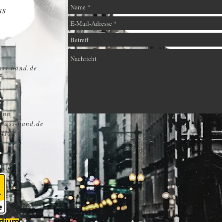
ss
ss-band.de
g
ann
pass-band.de
64100